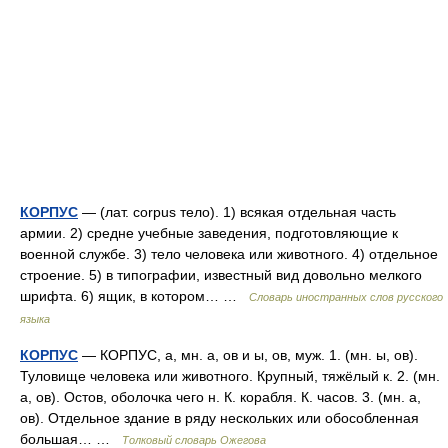
КОРПУС
— (лат. corpus тело). 1) всякая отдельная часть
армии. 2) средне учебные заведения, подготовляющие к
военной службе. 3) тело человека или животного. 4) отдельное
строение. 5) в типографии, известный вид довольно мелкого
шрифта. 6) ящик, в котором… …
Словарь иностранных слов русского
языка
КОРПУС
— КОРПУС, а, мн. а, ов и ы, ов, муж. 1. (мн. ы, ов).
Туловище человека или животного. Крупный, тяжёлый к. 2. (мн.
а, ов). Остов, оболочка чего н. К. корабля. К. часов. 3. (мн. а,
ов). Отдельное здание в ряду нескольких или обособленная
большая… …
Толковый словарь Ожегова