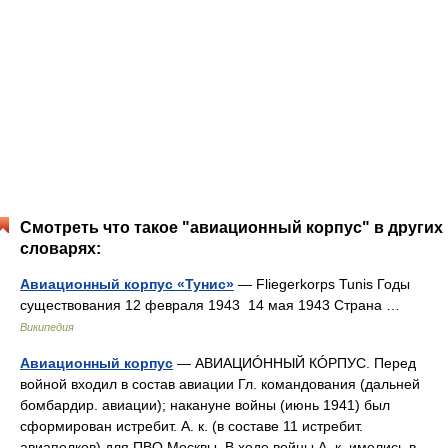
Смотреть что такое "авиационный корпус" в других
словарях:
Авиационный корпус «Тунис»
— Fliegerkorps Tunis Годы
существования 12 февраля 1943 14 мая 1943 Страна …
Википедия
Авиационный корпус
— АВИАЦИÓННЫЙ КÓРПУС. Перед
войной входил в состав авиации Гл. командования (дальней
бомбардир. авиации); накануне войны (июнь 1941) был
сформирован истребит. А. к. (в составе 11 истребит.
авиаполков) для ПВО Москвы. В ходе войны А. к. имелись в…